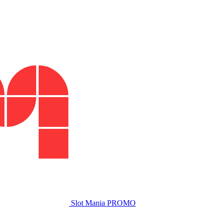
Slot Mania
PROMO