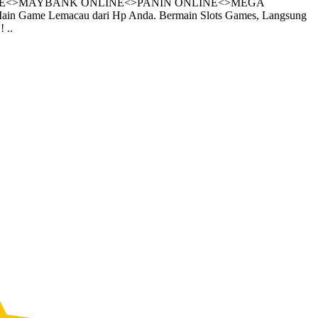
INE<>MAYBANK ONLINE<>PANIN ONLINE<>MEGA
ain Game Lemacau dari Hp Anda. Bermain Slots Games, Langsung
!! ..