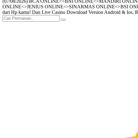
(07/08/2026)
BCA ONLINE<>BNI ONLINE<>MANDIRI ONLI
ONLINE<>JENIUS ONLINE<>SINARMAS ONLINE<>BSI O
dari Hp kamu! Dan Live Casino Download Version Android & Ios.